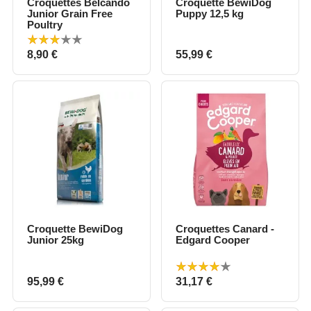
Croquettes Belcando
Croquette BewiDog
Junior Grain Free
Puppy 12,5 kg
Poultry
Prix
Prix
8,90 €
55,99 €
Croquette BewiDog
Croquettes Canard -
Junior 25kg
Edgard Cooper
Prix
Prix
95,99 €
31,17 €