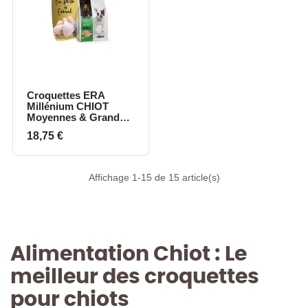
Croquettes ERA
Millénium CHIOT
Moyennes & Grandes
Races - Poulet &
Prix
18,75 €
Dinde
Affichage 1-15 de 15 article(s)
Alimentation Chiot : Le
meilleur des croquettes
pour chiots