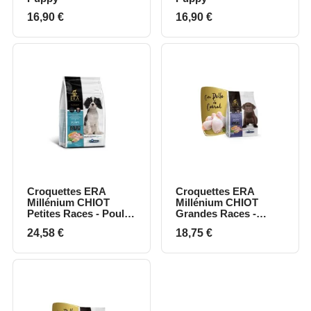
Prix
Prix
16,90 €
16,90 €
Croquettes ERA
Croquettes ERA
Millénium CHIOT
Millénium CHIOT
Petites Races - Poulet
Grandes Races -
& Dinde
Poulet & Dinde
Prix
Prix
24,58 €
18,75 €