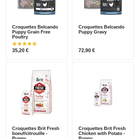
Croquettes Belcando
Croquettes Belcando
Puppy Grain Free
Puppy Gravy
Poultry
Prix
Prix
35,20 €
72,90 €
Croquettes Brit Fresh
Croquettes Brit Fresh
boeuf/citrouille -
Chicken with Potato -
Puppy
Puppy