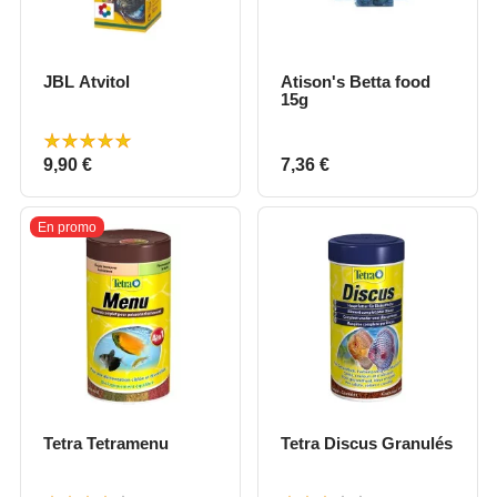
JBL Atvitol
Atison's Betta food
15g
Prix
Prix
9,90 €
7,36 €
En promo
Tetra Tetramenu
Tetra Discus Granulés