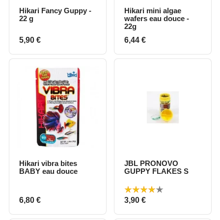
Hikari Fancy Guppy -
Hikari mini algae
22 g
wafers eau douce -
22g
Prix
Prix
5,90 €
6,44 €
Hikari vibra bites
JBL PRONOVO
BABY eau douce
GUPPY FLAKES S
Prix
Prix
6,80 €
3,90 €