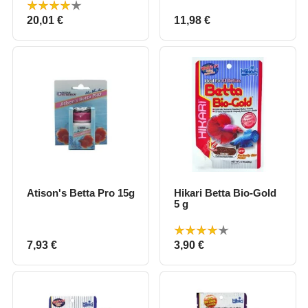
Prix
Prix
20,01 €
11,98 €
Atison's Betta Pro 15g
Hikari Betta Bio-Gold
5 g
Prix
Prix
7,93 €
3,90 €