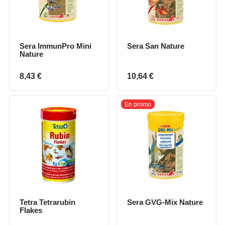
Sera ImmunPro Mini
Sera San Nature
Nature
Prix
Prix
8,43 €
10,64 €
En promo
Tetra Tetrarubin
Sera GVG-Mix Nature
Flakes