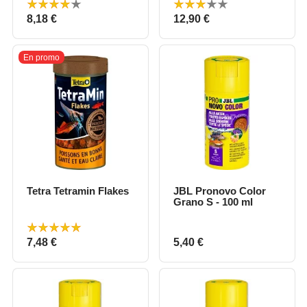
Prix
Prix
8,18 €
12,90 €
En promo
Tetra Tetramin Flakes
JBL Pronovo Color
Grano S - 100 ml
Prix
Prix
7,48 €
5,40 €