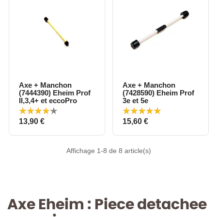
Axe + Manchon
Axe + Manchon
(7444390) Eheim Prof
(7428590) Eheim Prof
II,3,4+ et eccoPro
3e et 5e
Prix
Prix
13,90 €
15,60 €
Affichage 1-8 de 8 article(s)
Axe Eheim : Piece detachee