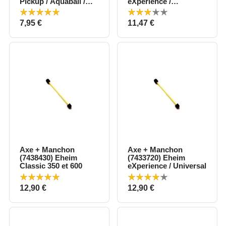
Pickup / Aquaball /
eXperience /
Biopower
Powerline
Prix
Prix
7,95 €
11,47 €
Axe + Manchon
Axe + Manchon
(7438430) Eheim
(7433720) Eheim
Classic 350 et 600
eXperience / Universal
Prix
Prix
12,90 €
12,90 €