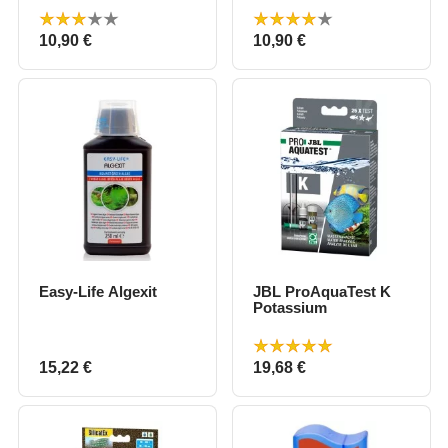
Prix
Prix
10,90 €
10,90 €
Easy-Life Algexit
JBL ProAquaTest K
Potassium
Prix
Prix
15,22 €
19,68 €