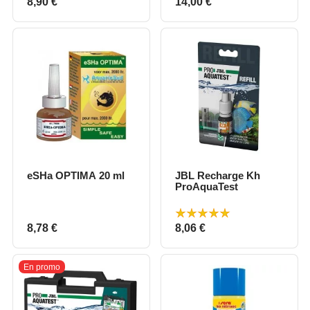
Prix
Prix
8,90 €
14,00 €
eSHa OPTIMA 20 ml
JBL Recharge Kh
ProAquaTest
Prix
Prix
8,78 €
8,06 €
En promo