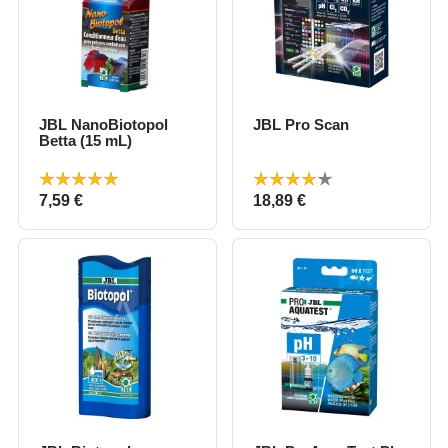
JBL NanoBiotopol
JBL Pro Scan
Betta (15 mL)
Prix
Prix
7,59 €
18,89 €