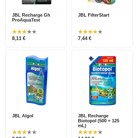
JBL Recharge Gh
JBL FilterStart
ProAquaTest
Prix
Prix
8,11 €
7,44 €
JBL Algol
JBL Recharge
Biotopol (500 + 125
mL)