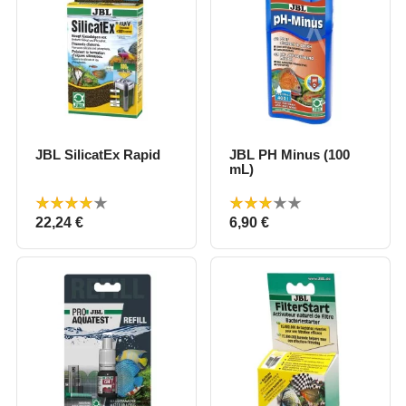
JBL SilicatEx Rapid
JBL PH Minus (100
mL)
Prix
Prix
22,24 €
6,90 €