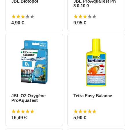
JBL Biotopol
JBL ProAquaTest Ph
3.0-10.0
Prix
Prix
4,90 €
9,95 €
JBL O2 Oxygène
Tetra Easy Balance
ProAquaTest
Prix
Prix
16,49 €
5,90 €