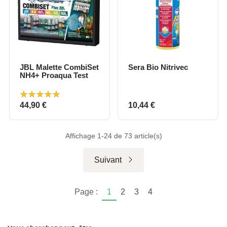
JBL Malette CombiSet
Sera Bio Nitrivec
NH4+ Proaqua Test
Prix
Prix
44,90 €
10,44 €
Affichage 1-24 de 73 article(s)
Suivant
Page :
1
2
3
4