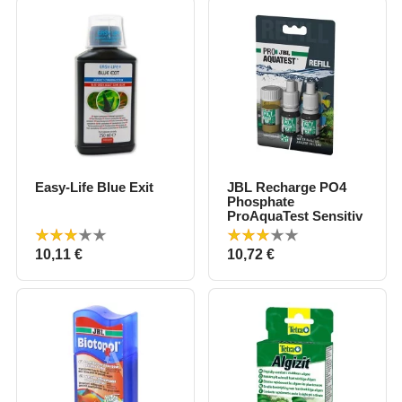
Easy-Life Blue Exit
JBL Recharge PO4
Phosphate
ProAquaTest Sensitiv
Prix
Prix
10,11 €
10,72 €