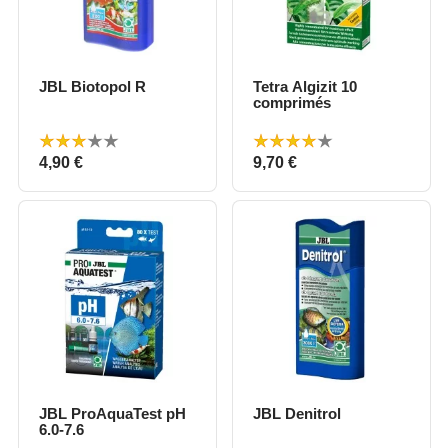
JBL Biotopol R
Tetra Algizit 10
comprimés
Prix
Prix
4,90 €
9,70 €
JBL ProAquaTest pH
JBL Denitrol
6.0-7.6