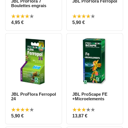
JBL ProFlora 7
JBL ProFlora Ferropol
Boulettes engrais
Prix
Prix
4,95 €
5,90 €
JBL ProFlora Ferropol
JBL ProScape FE
24
+Microelements
Prix
Prix
5,90 €
13,87 €