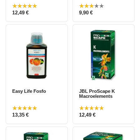
Prix
Prix
12,49 €
9,90 €
Easy Life Fosfo
JBL ProScape K
Macroelements
Prix
Prix
13,35 €
12,49 €