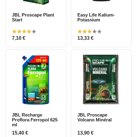
JBL Proscape Plant
Easy Life Kalium-
Start
Potassium
Prix
Prix
7,10 €
13,33 €
JBL Recharge
JBL Proscape
Proflora Ferropol 625
Volcano Minéral
ml
Prix
Prix
15,40 €
13,90 €