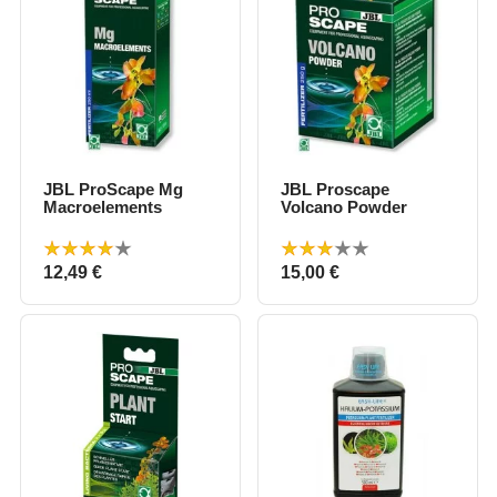
JBL ProScape Mg
JBL Proscape
Macroelements
Volcano Powder
Prix
Prix
12,49 €
15,00 €