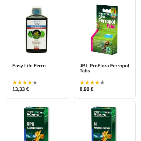
Easy Life Ferro
JBL ProFlora Ferropol
Tabs
Prix
Prix
13,33 €
8,90 €