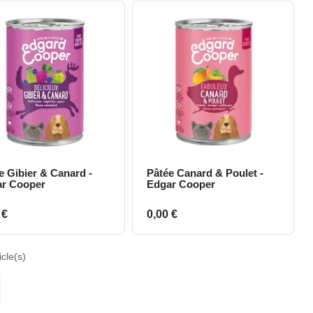
e Gibier & Canard -
Pâtée Canard & Poulet -
Aperçu rapide
Aperçu rapide
r Cooper
Edgar Cooper
Prix
 €
0,00 €
cle(s)