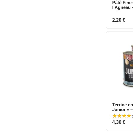
Pâté Fines
A
l'Agneau 
Prix
2,20 €
Terrine e
A
Junior » 
Premium
Prix
4,30 €