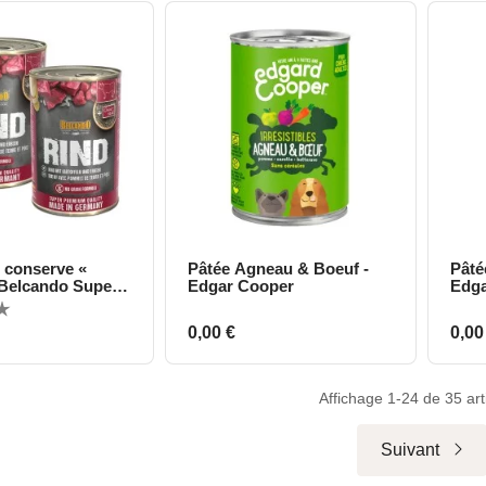
n conserve «
Pâtée Agneau & Boeuf -
Pâté
perçu rapide
Aperçu rapide
 Belcando Super
Edgar Cooper
Edga
Prix
Prix
0,00 €
0,00
Affichage 1-24 de 35 arti
Suivant