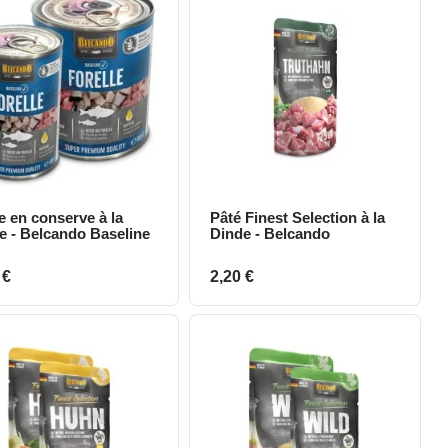
e en conserve à la
Pâté Finest Selection à la
Aperçu rapide
Aperçu rapide
te - Belcando Baseline
Dinde - Belcando
Prix
 €
2,20 €