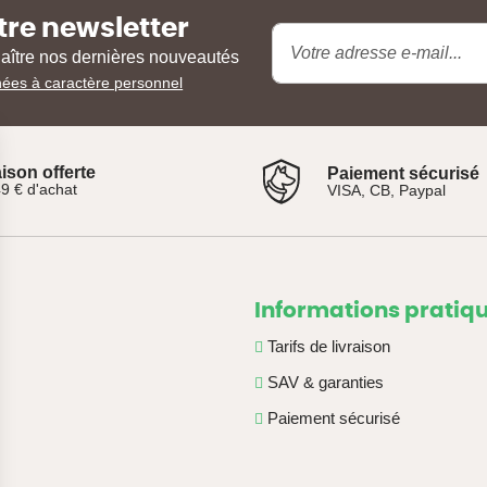
Animalerie en Ligne
Animaux-Market des
croquettes pour les
tre newsletter
ourriture chien
de haute qualité !
naître nos dernières nouveautés
nées à caractère personnel
aison offerte
Paiement sécurisé
9 € d'achat
VISA, CB, Paypal
Informations pratiq
Tarifs de livraison
SAV & garanties
Paiement sécurisé