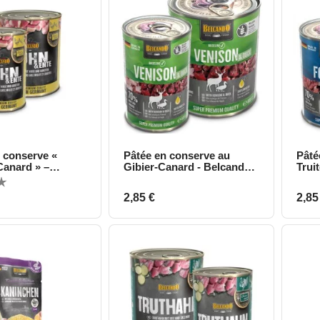
n conserve «
Pâtée en conserve au
Pâté
perçu rapide
Aperçu rapide
Canard » –
Gibier-Canard - Belcando
Trui
 Super Premium
Baseline
Prix
Prix
2,85 €
2,85