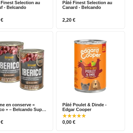
 Finest Selection au
Pâté Finest Selection au
Aperçu rapide
Aperçu rapide
f - Belcando
Canard - Belcando
Prix
 €
2,20 €
ine en conserve «
Pâté Poulet & Dinde -
Aperçu rapide
Aperçu rapide
ico » – Belcando Super
Edgar Cooper
mium
Prix
 €
0,00 €