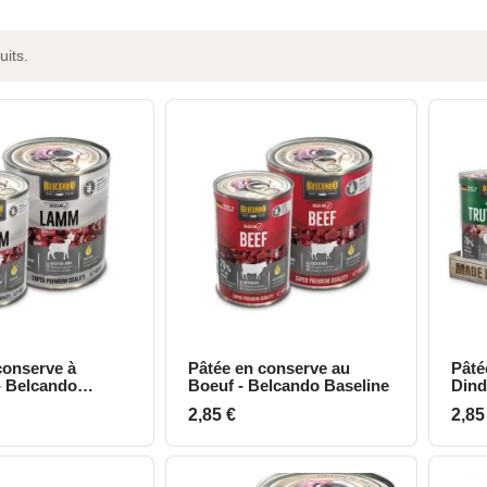
uits.
conserve à
Pâtée en conserve au
Pâté
perçu rapide
Aperçu rapide
- Belcando
Boeuf - Belcando Baseline
Dind
Prix
Prix
2,85 €
2,85