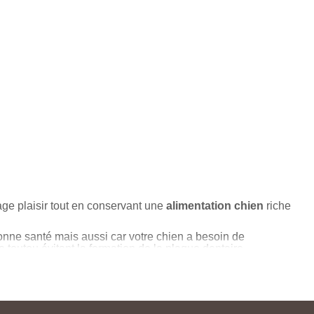
tage plaisir tout en conservant une
alimentation chien
riche
 bonne santé mais aussi car votre chien a besoin de
toutou évitant la formation de la plaque dentaire
 chien
aux saveurs variées avec d’avantage de viande
oulet, au bœuf, à l’agneau ainsi que d’autres saveurs.
tention néanmoins à bien adapter les rations car celle-ci