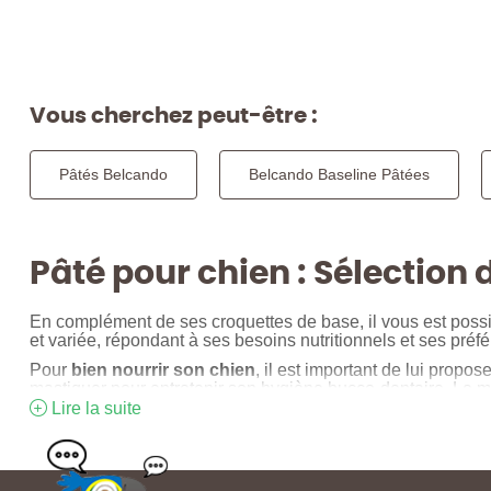
Vous cherchez peut-être :
Pâtés Belcando
Belcando Baseline Pâtées
Pâté pour chien : Sélection 
En complément de ses croquettes de base, il vous est possi
et variée, répondant à ses besoins nutritionnels et ses préf
Pour
bien nourrir son chien
, il est important de lui propo
mastiquer pour entretenir son hygiène bucco-dentaire. Le m
Lire la suite
La marque
Belcando
qui propose l’une des
meilleures no
fraîche pour que son
repas pour chien
soit un plaisir de c
La
pate pour chien
a l’avantage d’être plus appétante pour 
est un
aliment chien
plus gras que les
croquettes
.