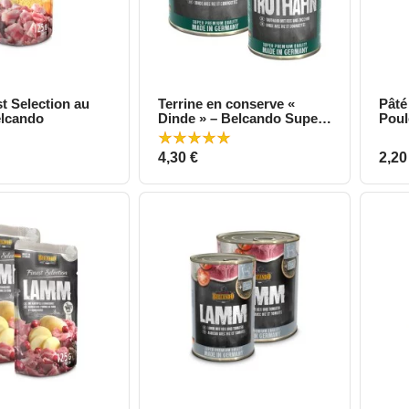
t Selection au
Terrine en conserve «
Pâté
perçu rapide
Aperçu rapide
elcando
Dinde » – Belcando Super
Poul
Premium
Prix
Prix
4,30 €
2,20