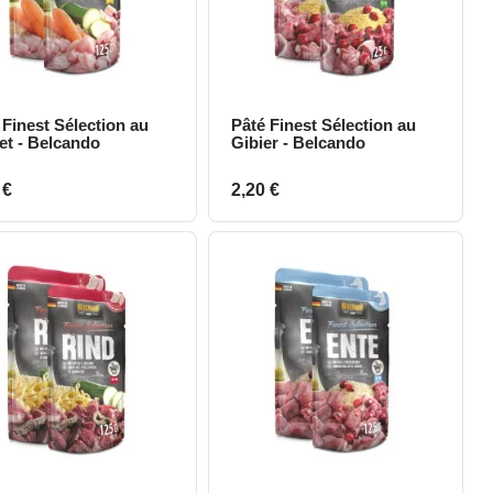
 Finest Sélection au
Pâté Finest Sélection au
Aperçu rapide
Aperçu rapide
et - Belcando
Gibier - Belcando
Prix
 €
2,20 €