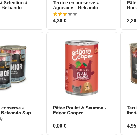
t Selection à
Terrine en conserve «
Pâté
perçu rapide
Aperçu rapide
- Belcando
Agneau » – Belcando
Boeu
Super Premium
Prix
Prix
4,30 €
2,20
n conserve «
Pâtée Poulet & Saumon -
Terr
perçu rapide
Aperçu rapide
– Belcando Super
Edgar Cooper
Ibér
Pre
Prix
Prix
0,00 €
4,95