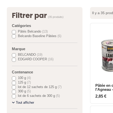
Il y a 35 prod
Filtrer par
(35 produits)
Catégories
Pâtés Belcando
(13)
Belcando Baseline Pâtées
(6)
Marque
BELCANDO
(19)
EDGARD COOPER
(16)
Contenance
100 g
(4)
125 g
(7)
Pâtée en 
A
lot de 12 sachets de 125 g
(7)
l'Agneau 
300 g
(5)
Baseline
Prix
lot de 6 sachets de 300 g
(5)
2,85 €
Tout afficher