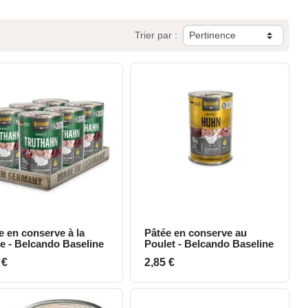
Trier par :
e en conserve à la
Pâtée en conserve au
Aperçu rapide
Aperçu rapide
e - Belcando Baseline
Poulet - Belcando Baseline
Prix
 €
2,85 €