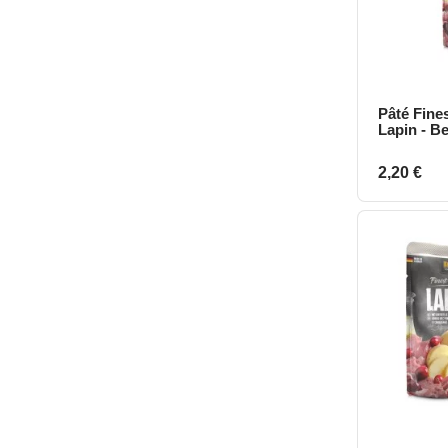
Pâté Fines
A
Lapin - B
Prix
2,20 €