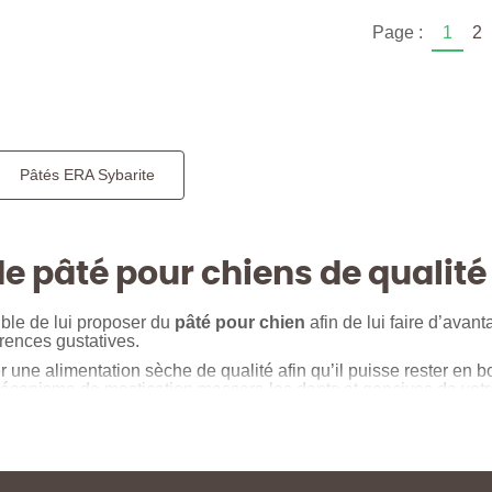
Page :
1
2
Pâtés ERA Sybarite
de pâté pour chiens de qualité
ble de lui proposer du
pâté pour chien
afin de lui faire d’avan
érences gustatives.
ser une alimentation sèche de qualité afin qu’il puisse rester en
écanisme de mastication massera les dents et gencives de votre 
urritures pour chien
, propose également une gamme de
boite
haque instant. Vous retrouverez donc de la
paté pour chien
au p
votre animal, qui n’aura donc aucune réticence à la savourer. At