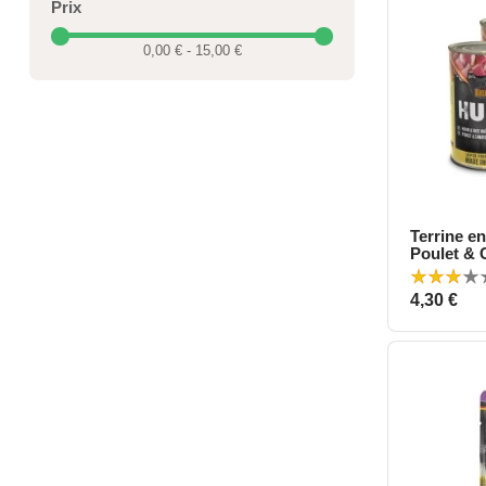
Prix
0,00 € - 15,00 €
Terrine e
A
Poulet & 
Belcando
Prix
4,30 €