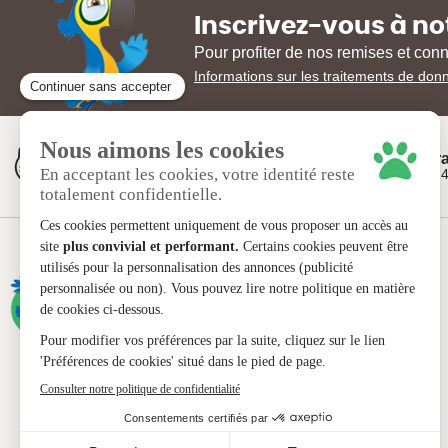
Pour l’
alimentation sèche
de votre animal, retrouvez sur l’
Inscrivez-vous à no
Royal Canin
,
Proplan
et notamment
Belcando
pour une
n
Pour profiter de nos remises et con
Animaux-Market
, Tout pour les
Animaux
!
Informations sur les traitements de don
100% garantie
Livr
Satisfait ou remboursé
Dès 4
À propos
La société
La société
Blog