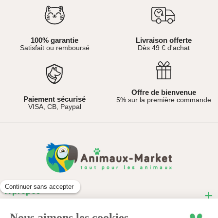
petites capacités, ce genre de
système de filtration
peu
également être installé en complément d'un plus gros
filtre
externe
.
Pour une eau encore plus claire, découvrez également
100% garantie
Livraison offerte
les
pompes pour aquarium et systèmes de filtration
.
Satisfait ou remboursé
Dès 49 € d'achat
Nos marques de la catégorie
filtres internes pour aquarium
:
Eheim
,
Hagen
et
JBL
.
Alimentation
,
masses de filtrations
ou
système CO2
,
retrouvez tout le nécessaire sur notre
Boutique
Aquariophilie en Ligne
.
Offre de bienvenue
Paiement sécurisé
5% sur la première commande
Animaux-Market
, Tout pour les
Animaux
!
VISA, CB, Paypal
À propos