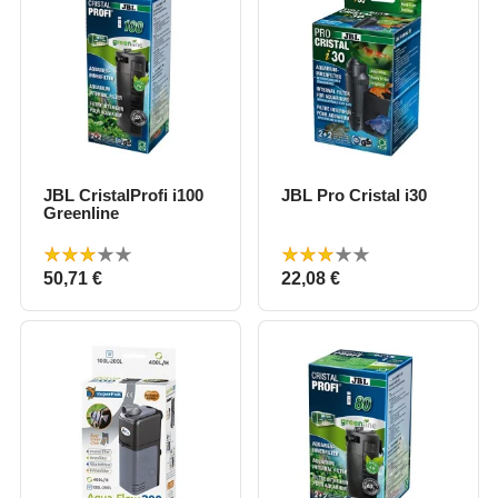
JBL CristalProfi i100
JBL Pro Cristal i30
Greenline
Prix
Prix
50,71 €
22,08 €