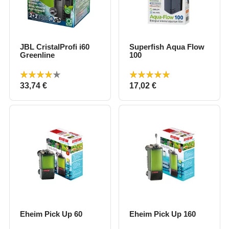
JBL CristalProfi i60
Superfish Aqua Flow
Greenline
100
Prix
Prix
33,74 €
17,02 €
Eheim Pick Up 60
Eheim Pick Up 160