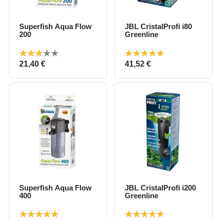
Superfish Aqua Flow
JBL CristalProfi i80
200
Greenline
Prix
Prix
21,40 €
41,52 €
Superfish Aqua Flow
JBL CristalProfi i200
400
Greenline