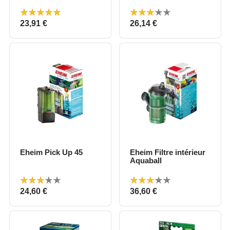
Prix
Prix
23,91 €
26,14 €
Eheim Pick Up 45
Eheim Filtre intérieur
Aquaball
Prix
Prix
24,60 €
36,60 €