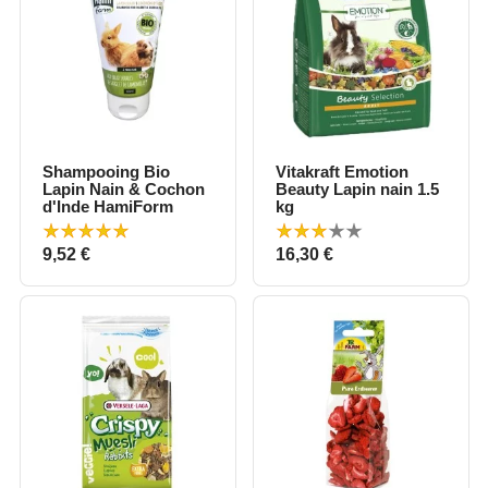
Shampooing Bio
Vitakraft Emotion
Lapin Nain & Cochon
Beauty Lapin nain 1.5
d'Inde HamiForm
kg
Prix
Prix
9,52 €
16,30 €