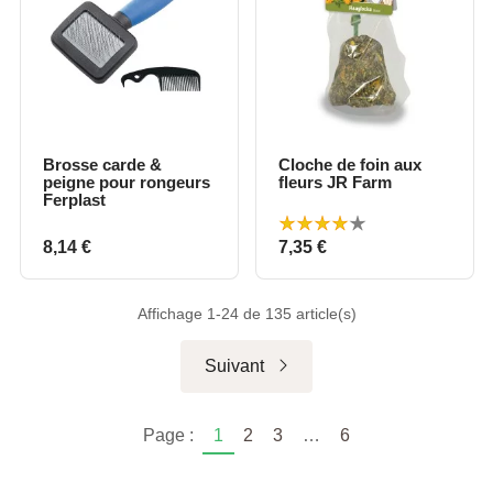
Brosse carde &
Cloche de foin aux
peigne pour rongeurs
fleurs JR Farm
Ferplast
Prix
Prix
8,14 €
7,35 €
Affichage 1-24 de 135 article(s)
Suivant
Page :
1
2
3
…
6