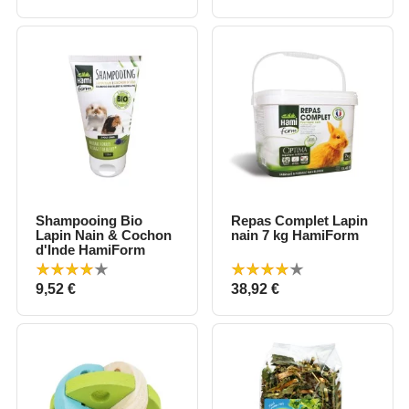
Shampooing Bio
Repas Complet Lapin
Lapin Nain & Cochon
nain 7 kg HamiForm
d'Inde HamiForm
Prix
Prix
9,52 €
38,92 €