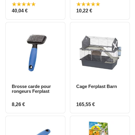
Prix
Prix
40,04 €
10,22 €
Brosse carde pour
Cage Ferplast Barn
rongeurs Ferplast
Prix
Prix
8,26 €
165,55 €