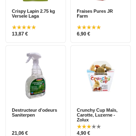
Crispy Lapin 2.75 kg
Fraises Pures JR
Versele Laga
Farm
Prix
Prix
13,87 €
6,90 €
Destructeur d'odeurs
Crunchy Cup Maïs,
Saniterpen
Carotte, Luzerne -
Zolux
Prix
Prix
21,06 €
4,90 €