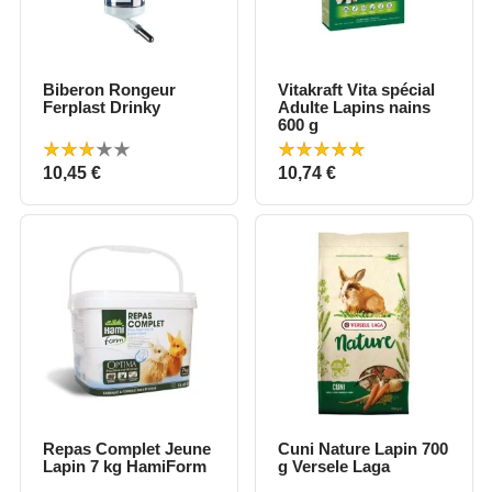
Biberon Rongeur
Vitakraft Vita spécial
Ferplast Drinky
Adulte Lapins nains
600 g
Prix
Prix
10,45 €
10,74 €
Repas Complet Jeune
Cuni Nature Lapin 700
Lapin 7 kg HamiForm
g Versele Laga