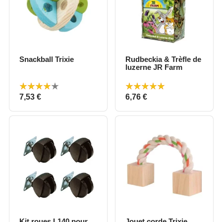
Snackball Trixie
Rudbeckia & Trèfle de
luzerne JR Farm
Prix
Prix
7,53 €
6,76 €
Kit roues L140 pour
Jouet corde Trixie