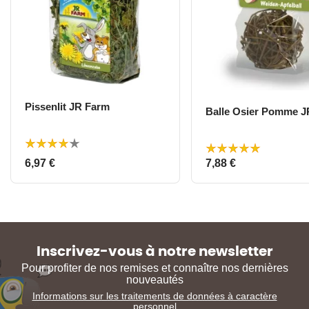
Pissenlit JR Farm
Balle Osier Pomme J
Prix
Prix
6,97 €
7,88 €
Inscrivez-vous à notre newsletter
Pour profiter de nos remises et connaître nos dernières
nouveautés
Informations sur les traitements de données à caractère
personnel