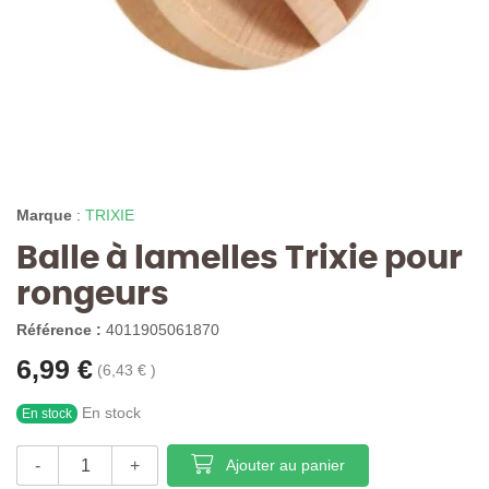
Marque
:
TRIXIE
Balle à lamelles Trixie pour
rongeurs
Référence :
4011905061870
6,99 €
(6,43 € )
En stock
En stock
-
+
Ajouter au panier
Qté.