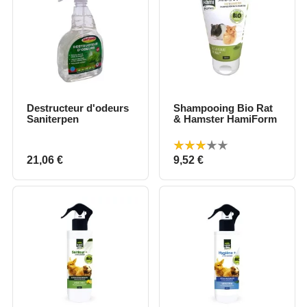
Destructeur d'odeurs
Shampooing Bio Rat
Saniterpen
& Hamster HamiForm
Prix
Prix
21,06 €
9,52 €