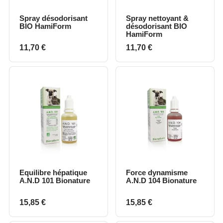
Spray désodorisant
Spray nettoyant &
BIO HamiForm
désodorisant BIO
HamiForm
Prix
Prix
11,70 €
11,70 €
Equilibre hépatique
Force dynamisme
A.N.D 101 Bionature
A.N.D 104 Bionature
Prix
Prix
15,85 €
15,85 €