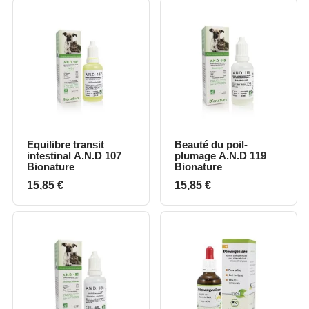
Equilibre transit
Beauté du poil-
intestinal A.N.D 107
plumage A.N.D 119
Bionature
Bionature
Prix
Prix
15,85 €
15,85 €