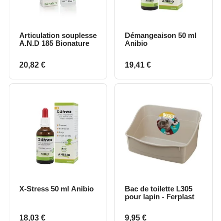
Articulation souplesse
Démangeaison 50 ml
A.N.D 185 Bionature
Anibio
Prix
Prix
20,82 €
19,41 €
X-Stress 50 ml Anibio
Bac de toilette L305
pour lapin - Ferplast
Prix
Prix
18,03 €
9,95 €