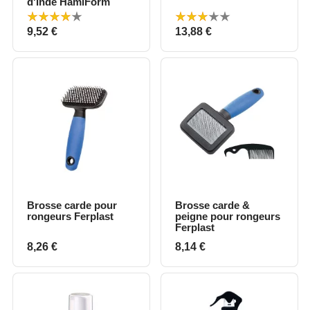
d'Inde HamiForm
Prix
Prix
9,52 €
13,88 €
Brosse carde pour
Brosse carde &
rongeurs Ferplast
peigne pour rongeurs
Ferplast
Prix
Prix
8,26 €
8,14 €