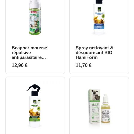
Beaphar mousse
Spray nettoyant &
répulsive
désodorisant BIO
antiparasitaire
HamiForm
rongeurs
Prix
Prix
12,96 €
11,70 €