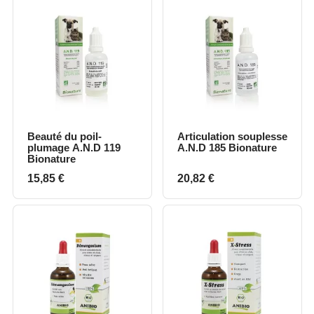
Beauté du poil-
Articulation souplesse
plumage A.N.D 119
A.N.D 185 Bionature
Bionature
Prix
Prix
15,85 €
20,82 €