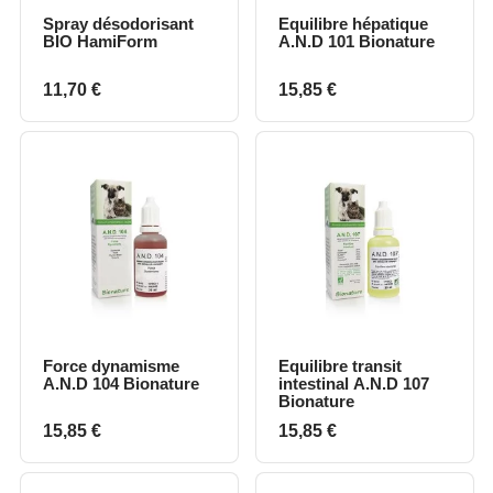
Spray désodorisant
Equilibre hépatique
BIO HamiForm
A.N.D 101 Bionature
Prix
Prix
11,70 €
15,85 €
Force dynamisme
Equilibre transit
A.N.D 104 Bionature
intestinal A.N.D 107
Bionature
Prix
Prix
15,85 €
15,85 €