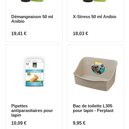
Démangeaison 50 ml
X-Stress 50 ml Anibio
Anibio
Prix
Prix
19,41 €
18,03 €
Pipettes
Bac de toilette L305
antiparasitaires pour
pour lapin - Ferplast
lapin
Prix
Prix
10,09 €
9,95 €