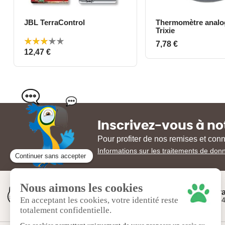
JBL TerraControl
Thermomètre analo
Aperçu rapide
Aperçu rap
Trixie
Prix
7,78 €
Prix
12,47 €
Inscrivez-vous à no
Pour profiter de nos remises et con
Informations sur les traitements de don
100% garantie
Livr
Satisfait ou remboursé
Dès 4