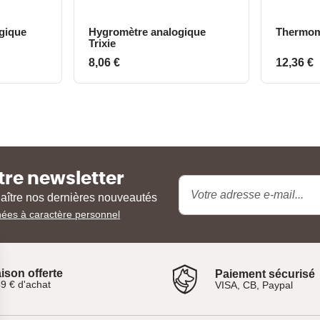
gique
Hygromètre analogique
Thermomè
ide
Aperçu rapide
Trixie
Prix
Prix
8,06 €
12,36 €
tre newsletter
naître nos dernières nouveautés
nées à caractère personnel
aison offerte
Paiement sécurisé
9 € d'achat
VISA, CB, Paypal