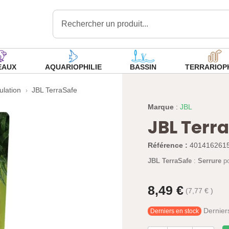
Rechercher un produit...
EAUX
AQUARIOPHILIE
BASSIN
TERRARIOPH
ulation
JBL TerraSafe
Marque
:
JBL
JBL Terr
Référence :
401416261
JBL TerraSafe
:
Serrure
p
8,49 €
(7,77 € )
Derniers
Derniers en stock