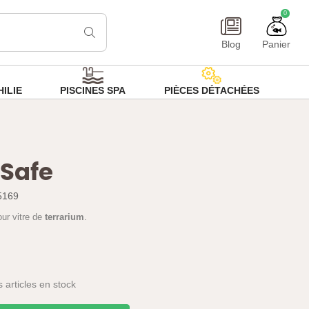
0
Blog
Panier
ILIE
PISCINES SPA
PIÈCES DÉTACHÉES
aSafe
5169
our vitre de
terrarium
.
 articles en stock