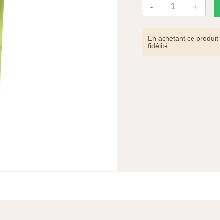
-
+
Qté.
En achetant ce produi
fidélité.