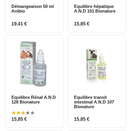
Démangeaison 50 ml
Equilibre hépatique
Anibio
A.N.D 101 Bionature
Prix
Prix
19,41 €
15,85 €
Equilibre Rénal A.N.D
Equilibre transit
128 Bionature
intestinal A.N.D 107
Bionature
Prix
Prix
15,85 €
15,85 €