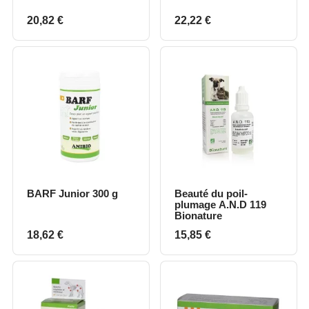
Prix
Prix
20,82 €
22,22 €
BARF Junior 300 g
Beauté du poil-
plumage A.N.D 119
Bionature
Prix
Prix
18,62 €
15,85 €