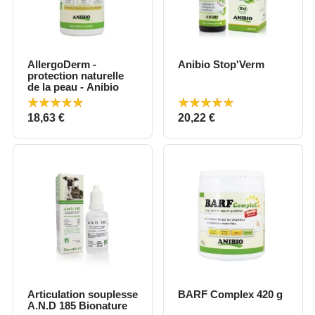
AllergoDerm -
Anibio Stop'Verm
protection naturelle
de la peau - Anibio
Prix
Prix
18,63 €
20,22 €
Articulation souplesse
BARF Complex 420 g
A.N.D 185 Bionature