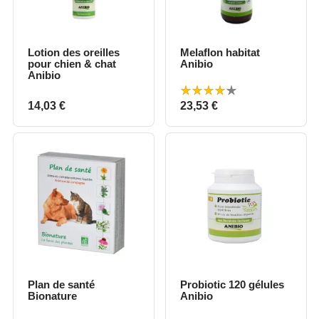
Lotion des oreilles
Melaflon habitat
pour chien & chat
Anibio
Anibio
Prix
Prix
14,03 €
23,53 €
Plan de santé
Probiotic 120 gélules
Bionature
Anibio