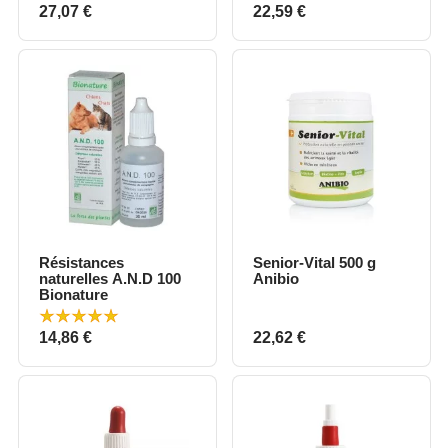
Prix
Prix
27,07 €
22,59 €
Résistances
Senior-Vital 500 g
naturelles A.N.D 100
Anibio
Bionature
Prix
Prix
14,86 €
22,62 €