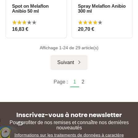
Spot on Melaflon
Spray Melaflon Anibio
Anibio 50 ml
300 ml
Prix
Prix
16,83 €
20,70 €
Affichage 1-24 de 29 article(s)
Suivant
Page :
1
2
Inscrivez-vous à notre newsletter
Pour profiter de nos remises et connaître nos dernières
nouveautés
Informations sur les traitements de données à caractère