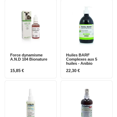
Force dynamisme
Huiles BARF
A.N.D 104 Bionature
Complexes aux 5
huiles - Anibio
Prix
Prix
15,85 €
22,30 €